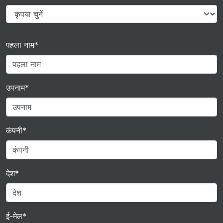
पहला नाम*
उपनाम*
कंपनी*
देश*
ई-मेल*