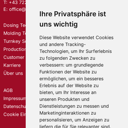
T:
+43 7221 74577-0
E:
office@elmet.com
Ihre Privatsphäre ist
uns wichtig
Dosing Technology
Molding Technology
Diese Website verwendet Cookies
Turnkey Solutions
und andere Tracking-
Production Solutions
Technologien, um Ihr Surferlebnis
Customer Service Center
zu folgenden Zwecken zu
verbessern:
um grundlegende
Karriere
Funktionen der Website zu
Über uns
ermöglichen
,
um ein besseres
Erlebnis auf der Website zu
AGB
bieten
,
um Ihr Interesse an
Impressum
unseren Produkten und
Dienstleistungen zu messen und
Datenschutz
Marketinginteraktionen zu
Cookie Einstellungen
personalisieren
,
um Anzeigen zu
liefern die für Sie relevanter sind
.