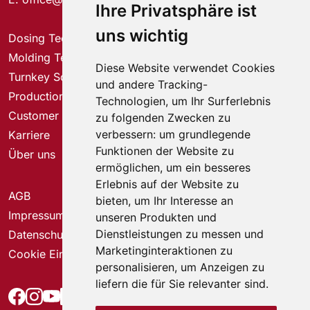
Ihre Privatsphäre ist
uns wichtig
Dosing Technology
Molding Technology
Diese Website verwendet Cookies
Turnkey Solutions
und andere Tracking-
Production Solutions
Technologien, um Ihr Surferlebnis
Customer Service Center
zu folgenden Zwecken zu
verbessern:
um grundlegende
Karriere
Funktionen der Website zu
Über uns
ermöglichen
,
um ein besseres
Erlebnis auf der Website zu
AGB
bieten
,
um Ihr Interesse an
Impressum
unseren Produkten und
Dienstleistungen zu messen und
Datenschutz
Marketinginteraktionen zu
Cookie Einstellungen
personalisieren
,
um Anzeigen zu
liefern die für Sie relevanter sind
.