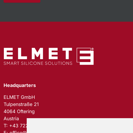
Headquarters
ELMET GmbH
Tulpenstraße 21
4064 Oftering
Austria
T:
+43 7221 74577-0
E:
office@elmet.com