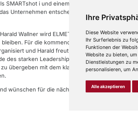
nals SMARTshot i und einem starken
d das Unternehmen entscheidend
Ihre Privatsphä
Diese Website verwen
: Harald Wallner wird ELMET auch
Ihr Surferlebnis zu f
n bleiben. Für die kommenden Tage und
Funktionen der Websit
anisiert und Harald freut sich, seine
Website zu bieten
,
um 
nde des starken Leadership‑Teams
Dienstleistungen zu m
u übergeben mit dem klaren Ziel,
personalisieren
,
um Anz
en.
Alle akzeptieren
nd wünschen für die nächsten Schritte