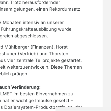
ahr. Trotz herausfordernder
insam gelungen, einen Rekordumsatz
18 Monaten intensiv an unserer
e Führungskräfteausbildung wurde
lgreich abgeschlossen.
d Mühlberger (Finanzen), Horst
eshuber (Vertrieb) und Thorsten
s vier zentrale Teilprojekte gestartet,
elt weiterzuentwickeln. Diese Themen
lich prägen.
 auch Veränderung:
, ELMET im besten Einvernehmen zu
 hat er wichtige Impulse gesetzt –
s Dosiersystem-Produktportfolios, der