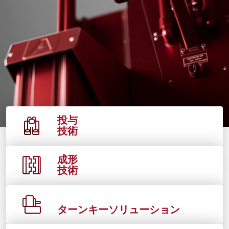
投与
技術
成形
技術
ターンキーソリューション