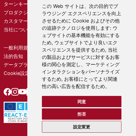
ターンキーソリューション
この Web サイトは、次の目的でブ
プロダクションソリューション
ラウジング エクスペリエンスを向上
させるために Cookie およびその他
カスタマーサービスセンター
の追跡テクノロジを使用します:
ウ
当社について
ェブサイトの基本機能を有効にする
ため
,
ウェブサイトでより良いエク
一般利用規約
スペリエンスを提供するため
,
当社
法的告知
の製品およびサービスに対するお客
様の関心を測定し、マーケティング
データプライバシー
インタラクションをパーソナライズ
Cookie設定
するため
,
お客様にとってより関連
性の高い広告を配信するため
。
同意
拒否
設定変更