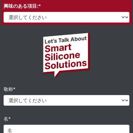
興味のある項目:*
敬称*
名*