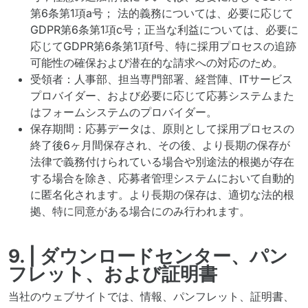
第6条第1項a号； 法的義務については、必要に応じて
GDPR第6条第1項c号；正当な利益については、必要に
応じてGDPR第6条第1項f号、特に採用プロセスの追跡
可能性の確保および潜在的な請求への対応のため。
受領者：人事部、担当専門部署、経営陣、ITサービス
プロバイダー、および必要に応じて応募システムまた
はフォームシステムのプロバイダー。
保存期間：応募データは、原則として採用プロセスの
終了後6ヶ月間保存され、その後、より長期の保存が
法律で義務付けられている場合や別途法的根拠が存在
する場合を除き、応募者管理システムにおいて自動的
に匿名化されます。より長期の保存は、適切な法的根
拠、特に同意がある場合にのみ行われます。
9. | ダウンロードセンター、パン
フレット、および証明書
当社のウェブサイトでは、情報、パンフレット、証明書、