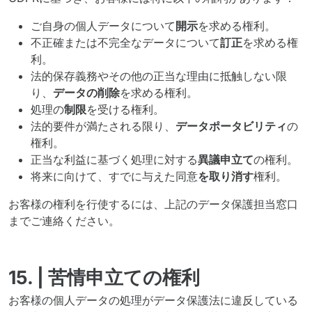
ご自身の個人データについて
開示
を求める権利。
不正確または不完全なデータについて
訂正
を求める権
利。
法的保存義務やその他の正当な理由に抵触しない限
り、
データの削除
を求める権利。
処理の
制限
を受ける権利。
法的要件が満たされる限り、
データポータビリティ
の
権利。
正当な利益に基づく処理に対する
異議申立て
の権利。
将来に向けて、すでに与えた同意
を取り消す
権利。
お客様の権利を行使するには、上記のデータ保護担当窓口
までご連絡ください。
15. | 苦情申立ての権利
お客様の個人データの処理がデータ保護法に違反している