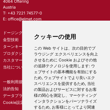
4064 Oftering
Austria
T:
+43 7221 74577-0
E:
office@elmet.com
ドージングシステム
クッキーの使用
金型技術
ターンキーソリューション
この Web サイトは、次の目的でブ
プロダクションソリューション
ラウジング エクスペリエンスを向上
させるために Cookie およびその他
カスタマーサービスセンター
の追跡テクノロジを使用します:
ウ
当社について
ェブサイトの基本機能を有効にする
ため
,
ウェブサイトでより良いエク
一般利用規約
スペリエンスを提供するため
,
当社
法的告知
の製品およびサービスに対するお客
様の関心を測定し、マーケティング
データプライバシー
インタラクションをパーソナライズ
Cookie設定
するため
,
お客様にとってより関連