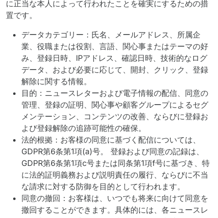
に正当な本人によって行われたことを確実にするための措
置です。
データカテゴリー：氏名、メールアドレス、所属企
業、役職または役割、言語、関心事またはテーマの好
み、登録日時、IPアドレス、確認日時、技術的なログ
データ、および必要に応じて、開封、クリック、登録
解除に関する情報。
目的：ニュースレターおよび電子情報の配信、同意の
管理、登録の証明、関心事や顧客グループによるセグ
メンテーション、コンテンツの改善、ならびに登録お
よび登録解除の追跡可能性の確保。
法的根拠：お客様の同意に基づく配信については、
GDPR第6条第1項(a)号。 登録および同意の記録は、
GDPR第6条第1項c号または同条第1項f号に基づき、特
に法的証明義務および説明責任の履行、ならびに不当
な請求に対する防御を目的として行われます。
同意の撤回：お客様は、いつでも将来に向けて同意を
撤回することができます。具体的には、各ニュースレ