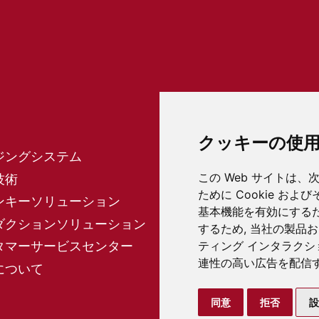
クッキーの使
ジングシステム
この Web サイトは
技術
ために Cookie お
ンキーソリューション
基本機能を有効にする
一般利用規約
ダクションソリューション
するため
,
当社の製品お
法的告知
タマーサービスセンター
ティング インタラク
データプライバシー
連性の高い広告を配信
について
Cookie設定
同意
拒否
設