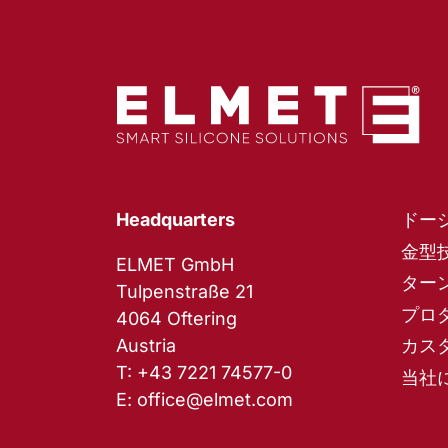
Headquarters
ドー
金型
ELMET GmbH
ター
Tulpenstraße 21
プロ
4064 Oftering
Austria
カス
T:
+43 7221 74577-0
当社
E:
office@elmet.com