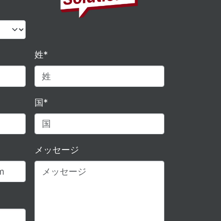
姓*
国*
メッセージ