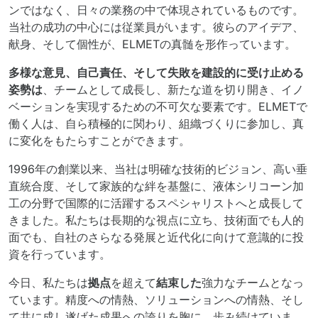
ンではなく、日々の業務の中で体現されているものです。
当社の成功の中心には従業員がいます。彼らのアイデア、
献身、そして個性が、ELMETの真髄を形作っています。
多様な意見、自己責任、そして失敗を建設的に受け止める
姿勢は
、チームとして成長し、新たな道を切り開き、イノ
ベーションを実現するための不可欠な要素です。ELMETで
働く人は、自ら積極的に関わり、組織づくりに参加し、真
に変化をもたらすことができます。
1996年の創業以来、当社は明確な技術的ビジョン、高い垂
直統合度、そして家族的な絆を基盤に、液体シリコーン加
工の分野で国際的に活躍するスペシャリストへと成長して
きました。私たちは長期的な視点に立ち、技術面でも人的
面でも、自社のさらなる発展と近代化に向けて意識的に投
資を行っています。
今日、私たちは
拠点
を超えて
結束した
強力なチームとなっ
ています。精度への情熱、ソリューションへの情熱、そし
て共に成し遂げた成果への誇りを胸に、歩み続けていま